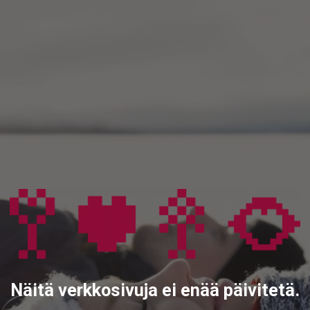
Näitä verkkosivuja ei enää päivitetä.