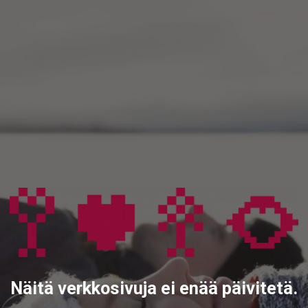
Näitä verkkosivuja ei enää päivitetä.