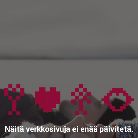
Näitä verkkosivuja ei enää päivitetä.